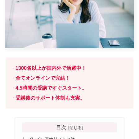
・
1300名以上が国内外で活躍中！
・
全て
オンライン
で完結！
・
4.5時間の受講ですぐスタート。
・
受講後のサポート体制も
充実。
目次